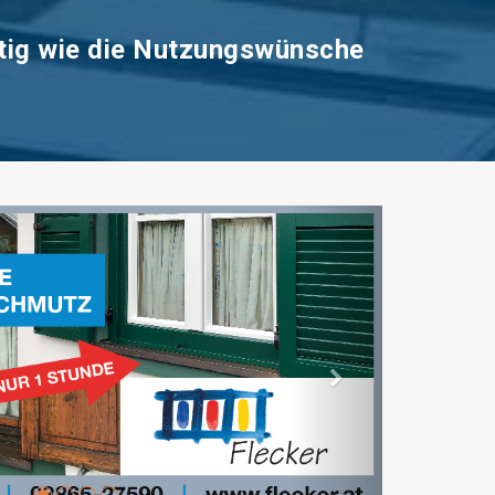
ltig wie die Nutzungswünsche
alb
Wintergartenbeschattung
Für eine uneingeschränkte
Nutzung über das ganze
ußen
Jahr ist eine konsequent
durchdachte Beschattung
n zu.
unerlässlich.
TIGE TÜR
MEHR ÜBER WINTERGARTENBESCHATTU
vorwärts