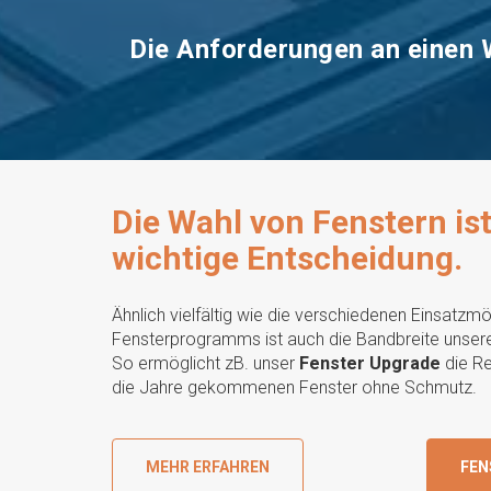
Die Anforderungen an einen 
Wint
Wintergarten-light
Nurg
Als Alternative zum
Minim
Wohnwintergarten stellt der
ohne 
Wintergarten-light die
biete
goldene Mitte im
Nurgl
Angebotsspektrum dar.
Trans
Die Wahl von Fenstern ist
wichtige Entscheidung.
MEHR ÜBER WINTERGARTEN-LIGHT
M
Ähnlich vielfältig wie die verschiedenen Einsatzm
Fensterprogramms ist auch die Bandbreite unsere
So ermöglicht zB. unser
Fenster Upgrade
die Re
die Jahre gekommenen Fenster ohne Schmutz.
MEHR ERFAHREN
FEN