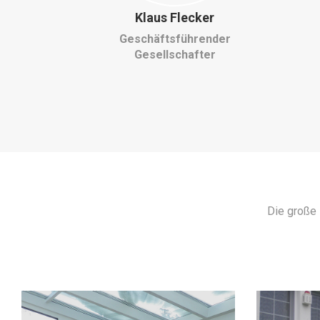
er
Susanne Flecker
ender
Geschäftsführende
ter
Gesellschafterin
Die große 