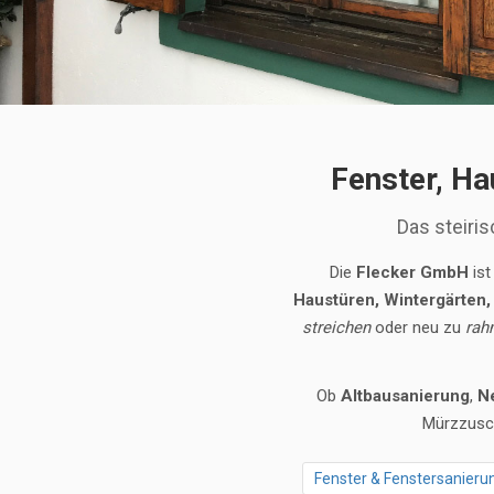
Fenster, Ha
Das steiris
Die
Flecker GmbH
ist
Haustüren, Wintergärten
streichen
oder neu zu
rah
Ob
Altbausanierung
,
N
Mürzzusch
Fenster & Fenstersanieru