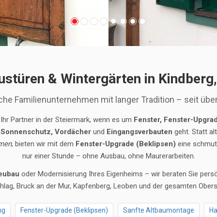
ustüren & Wintergärten in Kindberg
che Familienunternehmen mit langer Tradition – seit übe
 Ihr Partner in der Steiermark, wenn es um
Fenster, Fenster-Upgrad
, Sonnenschutz, Vordächer
und
Eingangsverbauten
geht. Statt a
men
, bieten wir mit dem
Fenster-Upgrade (Beklipsen)
eine schmutz
nur einer Stunde – ohne Ausbau, ohne Maurerarbeiten.
eubau
oder Modernisierung Ihres Eigenheims – wir beraten Sie persön
lag, Bruck an der Mur, Kapfenberg, Leoben und der gesamten Obers
ng
Fenster-Upgrade (Beklipsen)
Sanfte Altbaumontage
Ha