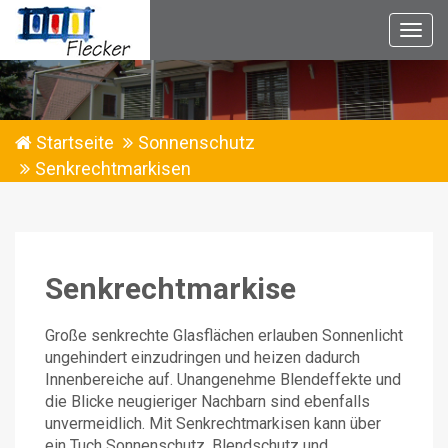
Togg
navig
Startseite
Sonnenschutz
Senkrechtmarkisen
Senkrechtmarkise
Große senkrechte Glasflächen erlauben Sonnenlicht
ungehindert einzudringen und heizen dadurch
Innenbereiche auf. Unangenehme Blendeffekte und
die Blicke neugieriger Nachbarn sind ebenfalls
unvermeidlich. Mit Senkrechtmarkisen kann über
ein Tuch Sonnenschutz, Blendschutz und